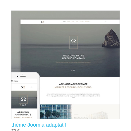
thème Joomla adaptatif
70 €